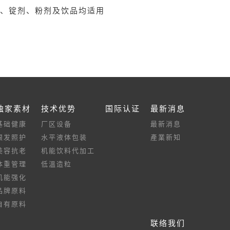
、锭剂、粉剂及饮品均适用
独家素材
技术优势
国际认证
最新消息
基础健康
厂区设备
最新消息
银发照护
水平液体包装
產業新知
美容抗老
机能饮料代加工
体重管理
低溫造粒
机能强化
品牌原料
自有原料
联络我们