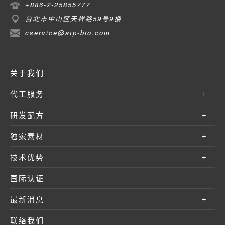
+886-2-25855777
台北市中山区天祥路59号9楼
cservice@atp-bio.com
关于我们
代工服务
研发配方
独家素材
技术优势
国际认证
最新消息
联络我们