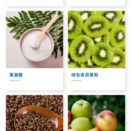
果寡糖
绿色奇异果粉