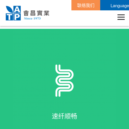
联络我们
Language
速纤顺畅