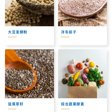
大豆发酵粉
洋车前子
鼠尾草籽
综合蔬果酵素