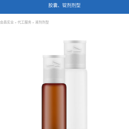
胶囊、锭剂剂型
会昌实业
»
代工服务
»
液剂剂型