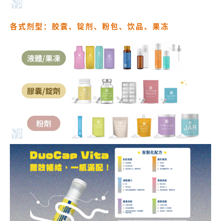
各式剂型：胶囊、锭剂、粉包、饮品、果冻