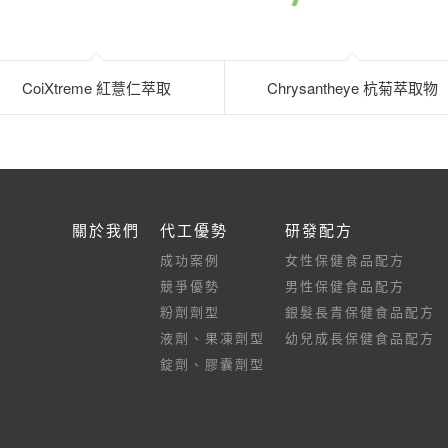
CoiXtreme 紅薏仁萃取
Chrysantheye 杭菊萃取物
關於我們
代工優勢
研發配方
成功案例
女性保健食品配方
競爭優勢
男性保健食品配方
粉劑劑型
銀髮長青保健食品配方
液劑、果凍劑型
幼兒成長保健食品配方
錠劑、膠囊劑型