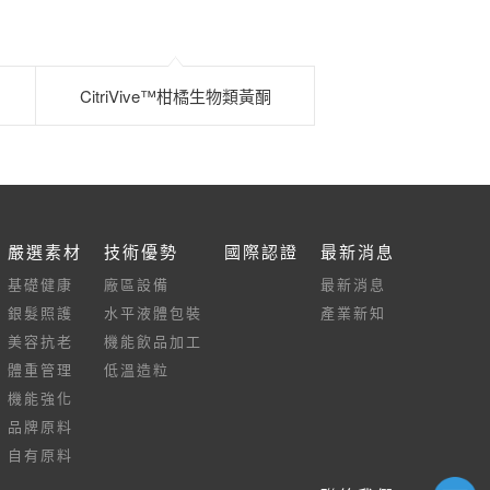
CitriVive™柑橘生物類黃酮
嚴選素材
技術優勢
國際認證
最新消息
基礎健康
廠區設備
最新消息
銀髮照護
水平液體包裝
產業新知
美容抗老
機能飲品加工
體重管理
低溫造粒
機能強化
品牌原料
自有原料