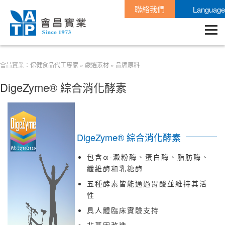
聯絡我們
Language
會昌實業：保健食品代工專家
»
嚴選素材
»
品牌原料
DigeZyme® 綜合消化酵素
DigeZyme® 綜合消化酵素
包含α-澱粉酶、蛋白酶、脂肪酶、
纖維酶和乳糖酶
五種酵素皆能通過胃酸並維持其活
性
具人體臨床實驗支持