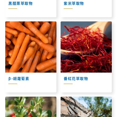
黑醋栗萃取物
紫米萃取物
β-胡蘿蔔素
番紅花萃取物