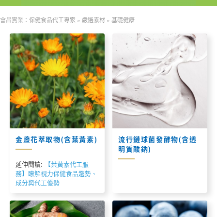
會昌實業：保健食品代工專家
»
嚴選素材
»
基礎健康
金盞花萃取物(含葉黃素)
流行鏈球菌發酵物(含透
明質酸鈉)
延伸閱讀:
【葉黃素代工服
務】瞭解視力保健食品趨勢、
成分與代工優勢