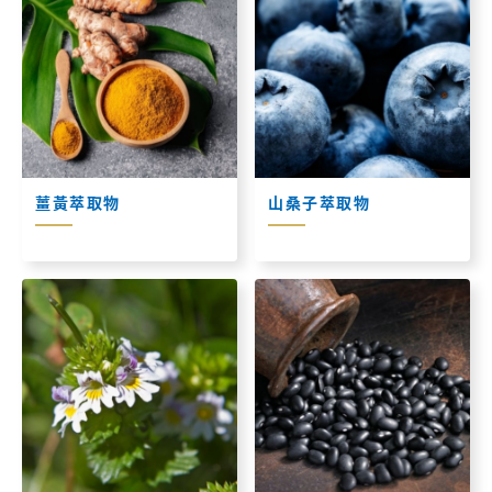
薑黃萃取物
山桑子萃取物