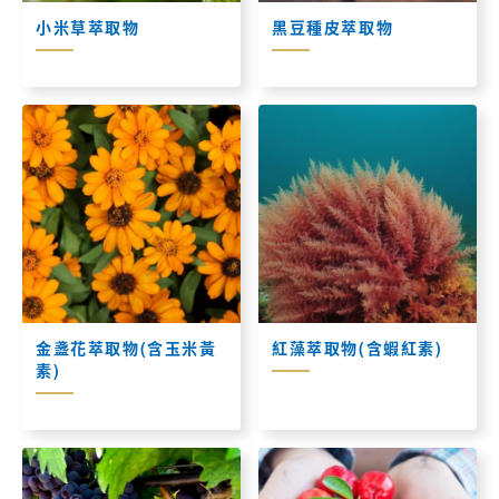
小米草萃取物
黑豆種皮萃取物
金盞花萃取物(含玉米黃
紅藻萃取物(含蝦紅素)
素)