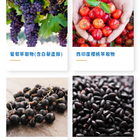
葡萄萃取物(含白藜蘆醇)
西印度櫻桃萃取物